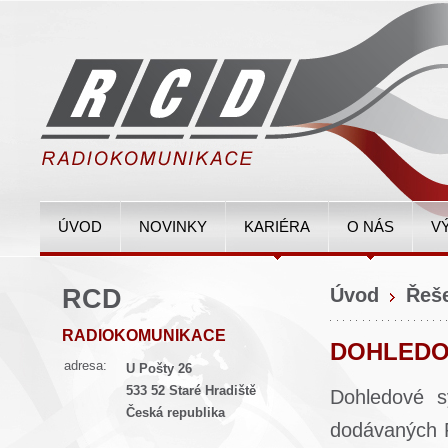
ÚVOD
NOVINKY
KARIÉRA
O NÁS
V
RCD
Úvod
Řeš
RADIOKOMUNIKACE
DOHLEDO
adresa:
U Pošty 26
533 52 Staré Hradiště
Dohledové s
Česká republika
dodávaných R