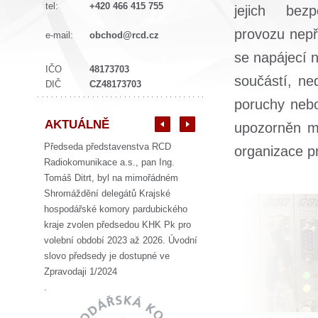
tel:
+420 466 415 755
jejich be
provozu
nepř
e-mail:
obchod@rcd.cz
se napájecí n
IČO
48173703
součástí, ne
DIČ
CZ48173703
poruchy nebo
AKTUÁLNĚ
upozorněn mí
Předseda představenstva RCD
organizace p
Radiokomunikace a.s., pan Ing.
Tomáš Ditrt, byl na mimořádném
Shromáždění delegátů Krajské
hospodářské komory pardubického
kraje zvolen předsedou KHK Pk pro
volební období 2023 až 2026. Úvodní
slovo předsedy je dostupné ve
Zpravodaji 1/2024
.