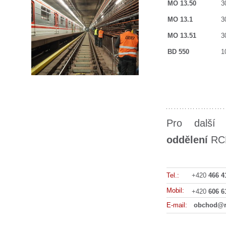
MO 13.50
30
MO 13.1
30
MO 13.51
30
BD 550
10
Pro další
oddělení
RCD
Tel.:
+420
466 4
Mobil:
+420
606 6
E-mail:
obchod@r