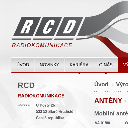
ÚVOD
NOVINKY
KARIÉRA
O NÁS
V
RCD
Úvod
Výr
RADIOKOMUNIKACE
ANTÉNY -
adresa:
U Pošty 26
533 52 Staré Hradiště
Mobilní ant
Česká republika
VA 01/80
66