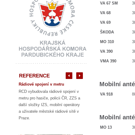
VA 67 SM
38
VA 68
38
VA 69
38
ŠKODA
38
MO 310
38
VA 390
38
VMA 390
38
REFERENCE
Mobilní ant
Rádiové spojení v metru
RCD vybudovala rádiové spojení v
VA 918
88
metru pro hasiče, policii ČR, ZZS a
další složky IZS, mobilní operátory
a uživatele městské rádiové sítě v
Mobilní anté
Praze.
MO 13
30