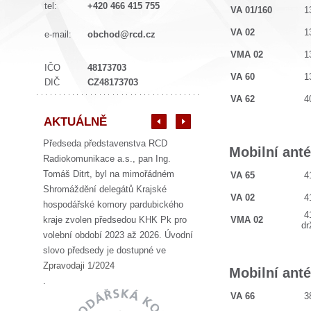
tel:
+420 466 415 755
VA 01/160
13
VA 02
13
e-mail:
obchod@rcd.cz
VMA 02
13
IČO
48173703
VA 60
13
DIČ
CZ48173703
VA 62
40
AKTUÁLNĚ
Předseda představenstva RCD
Mobilní ant
Radiokomunikace a.s., pan Ing.
Tomáš Ditrt, byl na mimořádném
VA 65
41
Shromáždění delegátů Krajské
VA 02
41
hospodářské komory pardubického
41
kraje zvolen předsedou KHK Pk pro
VMA 02
d
volební období 2023 až 2026. Úvodní
slovo předsedy je dostupné ve
Zpravodaji 1/2024
Mobilní an
.
VA 66
38