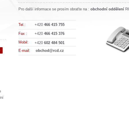
Pro další informace se prosím obraťte na :
obchodní oddělení
RC
Tel.:
+420
466 415 755
Fax :
+420
466 415 376
Mobil:
+420
602 484 501
E-mail:
obchod@rcd.cz
o
ní