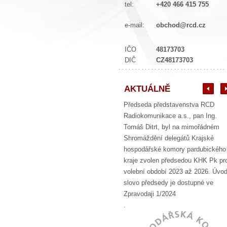
tel:
+420 466 415 755
e-mail:
obchod@rcd.cz
IČO
48173703
DIČ
CZ48173703
AKTUÁLNĚ
Předseda představenstva RCD
Radiokomunikace a.s., pan Ing.
Tomáš Ditrt, byl na mimořádném
Shromáždění delegátů Krajské
hospodářské komory pardubického
kraje zvolen předsedou KHK Pk pr
volební období 2023 až 2026. Úvod
slovo předsedy je dostupné ve
Zpravodaji 1/2024
.