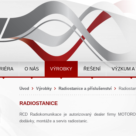
RIÉRA
O NÁS
VÝROBKY
ŘEŠENÍ
VÝZKUM A
Úvod
Výrobky
Radiostanice a příslušenství
Radiostan
RADIOSTANICE
RCD Radiokomunikace je autorizovaný dealer firmy MOTOROL
dodávky, montáže a servis radiostanic.